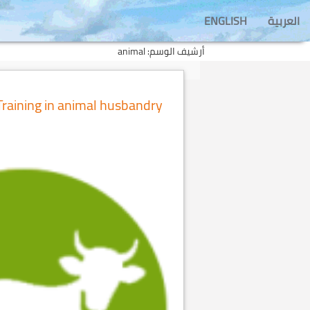
انتق
Ski
ENGLISH
العربية
إل
t
أرشيف الوسم: animal
secondar
المحتو
conten
Training in animal husbandry